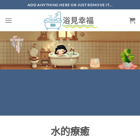
ADD ANYTHING HERE OR JUST REMOVE IT...
水的療癒