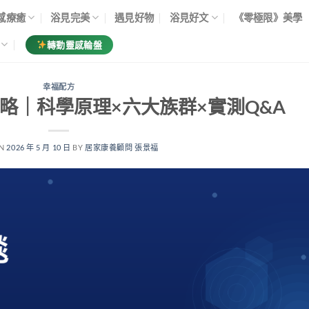
感療癒
浴見完美
遇見好物
浴見好文
《零極限》美學
轉動靈感輪盤
幸福配方
略｜科學原理×六大族群×實測Q&A
ON
2026 年 5 月 10 日
BY
居家康養顧問 張景福