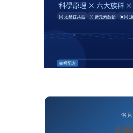
浴見
太赫