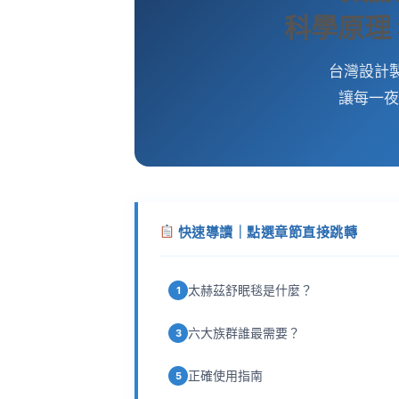
科學原理 ×
台灣設計
讓每一
快速導讀｜點選章節直接跳轉
太赫茲舒眠毯是什麼？
1
六大族群誰最需要？
3
正確使用指南
5