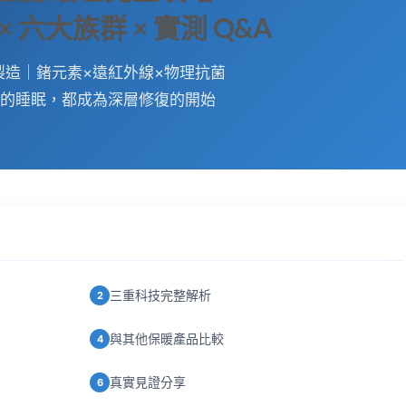
 六大族群 × 實測 Q&A
製造｜鍺元素×遠紅外線×物理抗菌
夜的睡眠，都成為深層修復的開始
三重科技完整解析
2
與其他保暖產品比較
4
真實見證分享
6