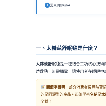
常見問題Q&A
7
一、太赫茲舒眠毯是什麼？
太赫茲舒眠毯
是一種結合三項核心技術
然啟動，無需插電，讓使用者在睡眠中
關鍵字說明：
部分消費者搜尋時習
的是同類型的產品。正確學術名稱是
太
全對了！