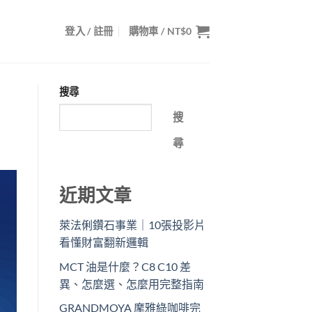
登入 / 註冊
購物車 /
NT$
0
搜尋
搜
尋
近期文章
萊法俐鑽石事業｜10張投影片
看懂財富翻新邏輯
MCT 油是什麼？C8 C10 差
異、怎麼選、怎麼用完整指南
GRANDMOYA 摩雅綠咖啡完