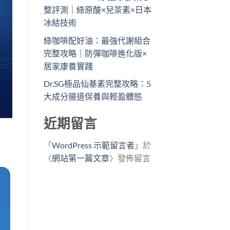
整評測｜綠原酸×兒茶素×日本
冰結技術
綠咖啡配好油：最強代謝組合
完整攻略｜防彈咖啡進化版×
居家康養實踐
Dr.SG極品仙基素完整攻略：5
大成分腸道保養與輕盈體態
近期留言
「
WordPress 示範留言者
」於
〈
網站第一篇文章
〉發佈留言