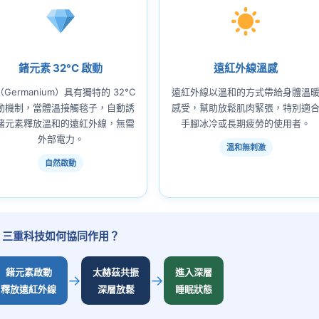
鍺元素 32°C 啟動
遠紅外線溫感
Germanium）具有獨特的 32°C
遠紅外線以溫和的方式帶給身體溫
動機制，當體溫接觸毯子，自動誘
感受，幫助放鬆肌肉緊張，特別適
鍺元素釋放溫和的遠紅外線，無需
手腳冰冷或長期疲勞的使用者。
外部電力。
溫和無刺激
自然啟動
三重科技如何協同作用？
鍺元素啟動
太赫茲共振
進入深層
→
→
釋放遠紅外線
深層放鬆
睡眠狀態