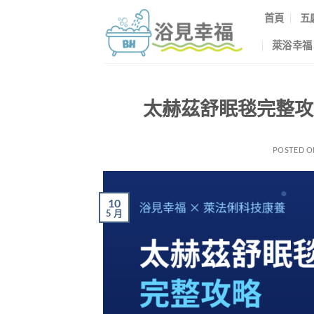
首頁
五
萊浴幸福
太赫茲舒眠毯完整攻
POSTED 
10
5 月