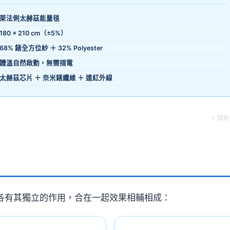
萊法俐太赫茲能量毯
180 × 210 cm（±5%）
68% 鍺全方位紗 ＋ 32% Polyester
體溫自然啟動，無需插電
太赫茲芯片 ＋ 奈米鍺纖維 ＋ 遠紅外線
↑ 回
各有其獨立的作用，合在一起效果相輔相成：