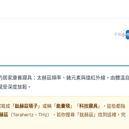
小
字級
的居家康養寢具：太赫茲頻率、鍺元素與遠紅外線。由體溫
感受深度放鬆。
慣寫成「
鈦赫茲毯子
」或稱「
能量毯
」「
科技寢具
」，這些都指
赫茲
（Terahertz，THz），若你搜尋「鈦赫茲」找到這裡，完