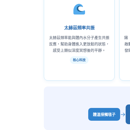
太赫茲頻率共振
太赫茲頻率能與體內水分子產生共振
鍺（
反應，幫助身體進入更放鬆的狀態，
啟
感受上類似深度冥想後的平靜。
發
核心科技
→
體溫接觸毯子