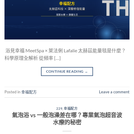
浴見幸福 MeetSpa × 萊法俐 Lafalie 太赫茲能量毯是什麼？
科學原理全解析 從頻率 […]
CONTINUE READING
→
Posted in
幸福配方
Leave a comment
229
,
幸福配方
氣泡浴 vs 一般泡澡差在哪？專業氣泡超音波
水療的秘密