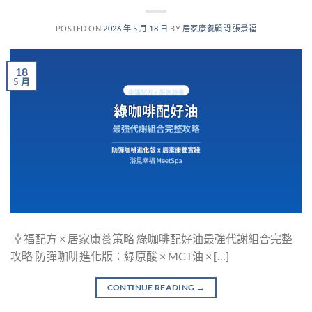
POSTED ON
2026 年 5 月 18 日
BY
居家康養顧問 張景福
18
5 月
幸福配方 × 居家康養策略 綠咖啡配好油最強代謝組合完整
攻略 防彈咖啡進化版：綠原酸 × MCT油 × […]
CONTINUE READING
→