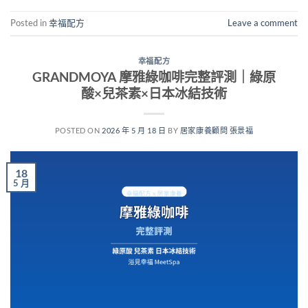
Posted in
幸福配方
Leave a comment
幸福配方
GRANDMOYA 摩雅綠咖啡完整評測｜綠原
酸×兒茶素×日本冰結技術
POSTED ON
2026 年 5 月 18 日
BY
居家康養顧問 張景福
18
5 月