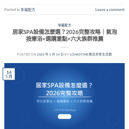
Posted in
幸福配方
Leave a comment
幸福配方
居家SPA設備怎麼選？2026完整攻略｜氣泡
按摩浴×選購重點×六大族群推薦
POSTED ON
2026 年 5 月 14 日
BY
LOHASTIME樂活非常生活館
14
5 月