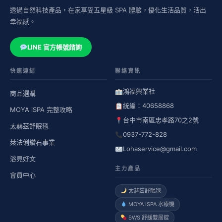
透過自然科技產品，在家享受五星級 SPA 體驗，優化生活品質，活出
幸福感。
LINE 官方帳號諮詢
快速連結
聯絡資訊
鴻福興業社
商品選購
統編：40658868
MOYA iSPA 完整攻略
台中市南區忠孝路70之2號
太赫茲舒眠毯
0937-772-828
萊法俐鑽石事業
Lohaservice@gmail.com
浴見好文
主力產品
會員中心
太赫茲舒眠毯
MOYA iSPA 水療機
SWS 舒緩雙層錠