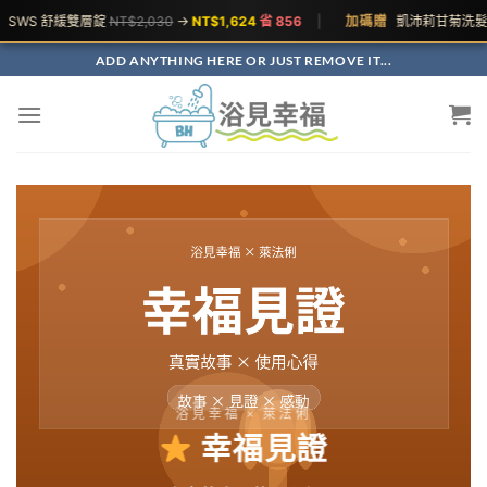
SWS 舒緩雙層錠
NT$2,030
→
NT$1,624
省 856
|
加碼贈
凱沛莉甘菊洗髮
ADD ANYTHING HERE OR JUST REMOVE IT...
浴見幸福 × 萊法俐
幸福見證