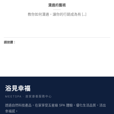
溝通的藝術
教你如何溝通，讓你的行銷成為有 [...]
請按讚：
浴見幸福
MEETSPA · 居家康養服務中心
透過自然科技產品，在家享受五星級 SPA 體驗，優化生活品質，活出
幸福感。