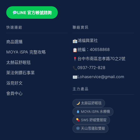
LINE 官方帳號諮詢
快速連結
聯絡資訊
鴻福興業社
商品選購
統編：40658868
MOYA iSPA 完整攻略
台中市南區忠孝路70之2號
太赫茲舒眠毯
0937-772-828
萊法俐鑽石事業
Lohaservice@gmail.com
浴見好文
主力產品
會員中心
太赫茲舒眠毯
MOYA iSPA 水療機
SWS 舒緩雙層錠
天山雪蓮肽雙艙