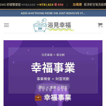
WS 舒緩雙層錠
NT$2,030
→
NT$1,624
省 856
|
加碼贈
凱沛莉甘菊洗髮精
ADD ANYTHING HERE OR JUST REMOVE IT...
浴見幸福 × 萊法俐
幸福事業