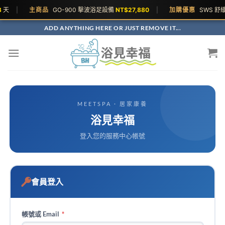
天
|
主商品
GO-900 擊波浴足設備
NT$27,880
|
加購優惠
SWS 舒
ADD ANYTHING HERE OR JUST REMOVE IT...
MEETSPA · 居家康養
浴見幸福
登入您的服務中心帳號
會員登入
帳號或 Email
*