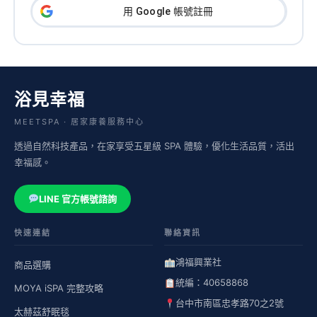
用 Google 帳號註冊
浴見幸福
MEETSPA · 居家康養服務中心
透過自然科技產品，在家享受五星級 SPA 體驗，優化生活品質，活出
幸福感。
LINE 官方帳號諮詢
快速連結
聯絡資訊
鴻福興業社
商品選購
統編：40658868
MOYA iSPA 完整攻略
台中市南區忠孝路70之2號
太赫茲舒眠毯