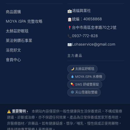
鴻福興業社
商品選購
統編：40658868
MOYA iSPA 完整攻略
台中市南區忠孝路70之2號
太赫茲舒眠毯
0937-772-828
萊法俐鑽石事業
Lohaservice@gmail.com
浴見好文
主力產品
會員中心
太赫茲舒眠毯
MOYA iSPA 水療機
SWS 舒緩雙層錠
天山雪蓮肽雙艙
重要聲明 ›
本網站內容僅提供一般性健康與生活保養資訊，不構成醫療
建議、診斷或治療，亦不保證任何效果。產品為日常保養或居家芳香用途，
非醫療器材／非藥品。如有健康疑慮、懷孕／哺乳、慢性病或正使用藥物，
請先諮詢專業醫療人員再使用。