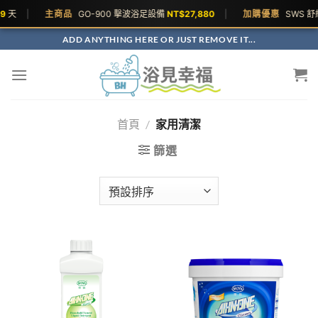
9
天
|
主商品
GO-900 擊波浴足設備
NT$27,880
|
加購優惠
SWS 
ADD ANYTHING HERE OR JUST REMOVE IT...
首頁
/
家用清潔
篩選