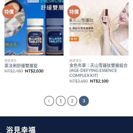
特價
特價
健康養生
健康養生
金色年華：天山雪蓮肽雙艙組合
萊法俐舒緩雙層錠
(AGE-DEFYING ESSENCE
NT$
2,480
NT$
2,030
COMPLEX KIT)
NT$
2,680
NT$
2,100
1
2
3
浴見幸福