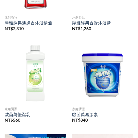
沐浴香氛
沐浴香氛
摩雅經典迷迭香沐浴精油
摩雅經典香蜂沐浴鹽
NT$
2,310
NT$
1,260
家用清潔
家用清潔
歐茵萬優潔乳
歐茵萬易潔素
NT$
560
NT$
840