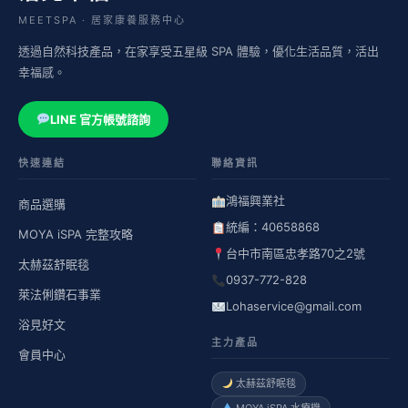
MEETSPA · 居家康養服務中心
透過自然科技產品，在家享受五星級 SPA 體驗，優化生活品質，活出
幸福感。
LINE 官方帳號諮詢
快速連結
聯絡資訊
鴻福興業社
商品選購
統編：40658868
MOYA iSPA 完整攻略
台中市南區忠孝路70之2號
太赫茲舒眠毯
0937-772-828
萊法俐鑽石事業
Lohaservice@gmail.com
浴見好文
主力產品
會員中心
太赫茲舒眠毯
MOYA iSPA 水療機