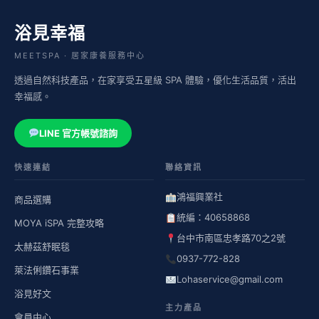
浴見幸福
MEETSPA · 居家康養服務中心
透過自然科技產品，在家享受五星級 SPA 體驗，優化生活品質，活出
幸福感。
LINE 官方帳號諮詢
快速連結
聯絡資訊
鴻福興業社
商品選購
統編：40658868
MOYA iSPA 完整攻略
台中市南區忠孝路70之2號
太赫茲舒眠毯
0937-772-828
萊法俐鑽石事業
Lohaservice@gmail.com
浴見好文
主力產品
會員中心