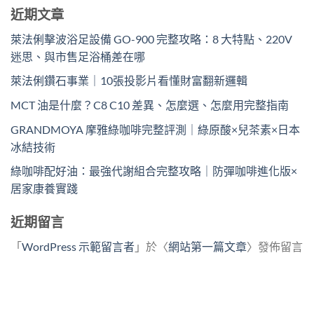
近期文章
萊法俐擊波浴足設備 GO-900 完整攻略：8 大特點、220V
迷思、與市售足浴桶差在哪
萊法俐鑽石事業｜10張投影片看懂財富翻新邏輯
MCT 油是什麼？C8 C10 差異、怎麼選、怎麼用完整指南
GRANDMOYA 摩雅綠咖啡完整評測｜綠原酸×兒茶素×日本
冰結技術
綠咖啡配好油：最強代謝組合完整攻略｜防彈咖啡進化版×
居家康養實踐
近期留言
「
WordPress 示範留言者
」於〈
網站第一篇文章
〉發佈留言