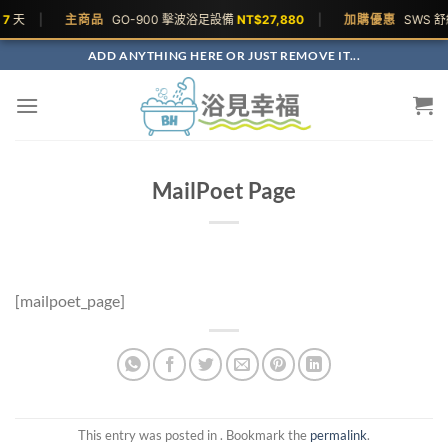
7
天
|
主商品
GO-900 擊波浴足設備
NT$27,880
|
加購優惠
SWS 
ADD ANYTHING HERE OR JUST REMOVE IT...
MailPoet Page
[mailpoet_page]
This entry was posted in . Bookmark the
permalink
.