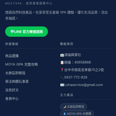
MEETSPA · 居家康養服務中心
透過自然科技產品，在家享受五星級 SPA 體驗，優化生活品質，活出
幸福感。
LINE 官方帳號諮詢
快速連結
聯絡資訊
鴻福興業社
商品選購
統編：40658868
MOYA iSPA 完整攻略
台中市南區忠孝路70之2號
太赫茲舒眠毯
0937-772-828
萊法俐鑽石事業
Lohaservice@gmail.com
浴見好文
主力產品
會員中心
太赫茲舒眠毯
MOYA iSPA 水療機