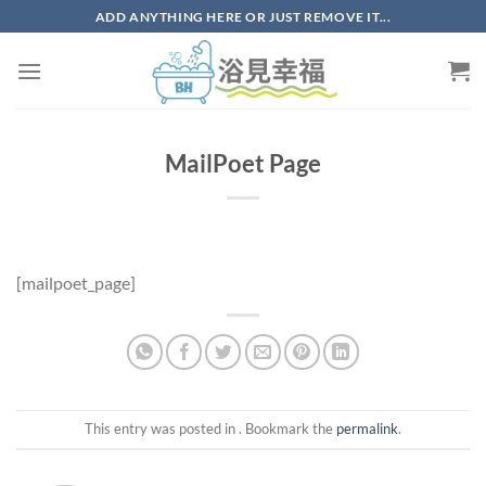
ADD ANYTHING HERE OR JUST REMOVE IT...
MailPoet Page
[mailpoet_page]
This entry was posted in . Bookmark the
permalink
.