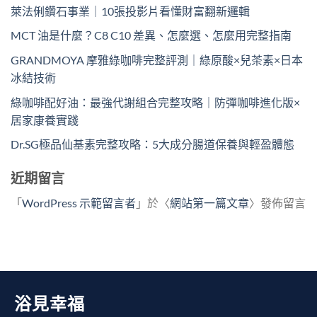
萊法俐鑽石事業｜10張投影片看懂財富翻新邏輯
MCT 油是什麼？C8 C10 差異、怎麼選、怎麼用完整指南
GRANDMOYA 摩雅綠咖啡完整評測｜綠原酸×兒茶素×日本
冰結技術
綠咖啡配好油：最強代謝組合完整攻略｜防彈咖啡進化版×
居家康養實踐
Dr.SG極品仙基素完整攻略：5大成分腸道保養與輕盈體態
近期留言
「
WordPress 示範留言者
」於〈
網站第一篇文章
〉發佈留言
浴見幸福