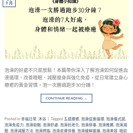
9 月
泡澡的好處不只是放鬆！本篇帶你深入了解泡澡如何促進血
液循環、改善睡眠、減壓瘦身與強化免疫，從日常建立身心
療癒的黃金習慣，泡一次勝過跑步30分鐘！
CONTINUE READING
→
Posted in
幸福日常
,
沐浴
|
Tagged
五感療癒
,
泡澡促進循環
,
泡澡儀式感
,
泡澡免疫力
,
泡澡助眠
,
泡澡好處
,
泡澡抗老化
,
泡澡排毒
,
泡澡推薦
,
泡澡減
壓
,
泡澡減壓方法
,
泡澡燃脂
,
泡澡皮膚保養
,
泡澡緩解痠痛
,
泡澡美容
,
睡前