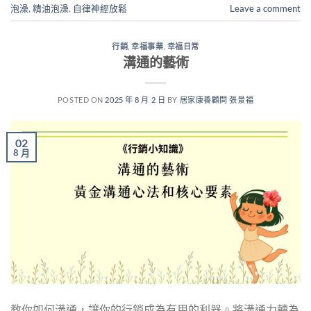
泡澡
,
精油泡澡
,
自律神經放鬆
Leave a comment
行銷
,
幸福事業
,
幸福日常
溝通的藝術
POSTED ON
2025 年 8 月 2 日
BY
居家康養顧問 張景福
02
8 月
教你如何溝通，讓你的行銷成為有用的利器。將溝通力轉為