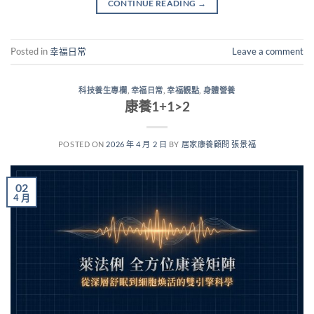
CONTINUE READING
→
Posted in
幸福日常
Leave a comment
科技養生專欄
,
幸福日常
,
幸福觀點
,
身體營養
康養1+1>2
POSTED ON
2026 年 4 月 2 日
BY
居家康養顧問 張景福
02
4 月