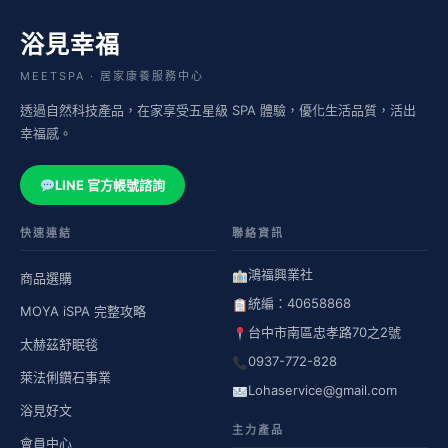
浴見幸福
MEETSPA · 居家康養服務中心
透過自然科技產品，在家享受五星級 SPA 體驗，優化生活品質，活出
幸福感。
LINE 官方帳號諮詢
快速連結
聯絡資訊
鴻福興業社
商品選購
統編：40658868
MOYA iSPA 完整攻略
台中市南區忠孝路70之2號
太赫茲舒眠毯
0937-772-828
萊法俐鑽石事業
Lohaservice@gmail.com
浴見好文
主力產品
會員中心