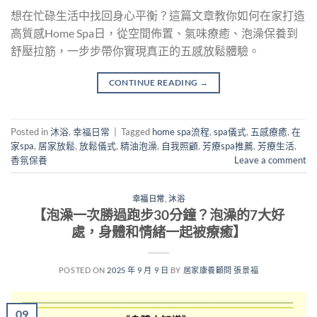
想在忙碌生活中找回身心平衡？這篇文章教你如何在家打造
高質感Home Spa日，從空間佈置、氣味療癒、泡澡保養到
舒壓拉筋，一步步帶你實現真正的五感放鬆體驗。
CONTINUE READING
→
Posted in
沐浴
,
幸福日常
|
Tagged
home spa流程
,
spa儀式
,
五感療癒
,
在
家spa
,
居家放鬆
,
放鬆儀式
,
精油泡澡
,
自我照顧
,
芳療spa推薦
,
芳療生活
,
香氛保養
Leave a comment
幸福日常
,
沐浴
【泡澡一次勝過跑步30分鐘？泡澡的7大好
處，身體和情緒一起被療癒】
POSTED ON
2025 年 9 月 9 日
BY
居家康養顧問 張景福
09