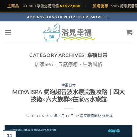
主商品
GO-900 擊波浴足設備
NT$27,880
|
加購優惠
SWS 舒緩雙層錠
N
ADD ANYTHING HERE OR JUST REMOVE IT...
CATEGORY ARCHIVES:
幸福日常
居家SPA、五感療癒、生活風格
幸福日常
MOYA iSPA 氣泡超音波水療完整攻略｜四大
技術×六大族群×在家vs水療館
POSTED ON
2026 年 5 月 11 日
BY
居家康養顧問 張景福
11