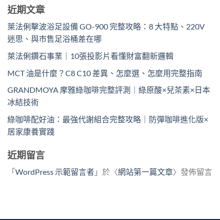
近期文章
萊法俐擊波浴足設備 GO-900 完整攻略：8 大特點、220V
迷思、與市售足浴桶差在哪
萊法俐鑽石事業｜10張投影片看懂財富翻新邏輯
MCT 油是什麼？C8 C10 差異、怎麼選、怎麼用完整指南
GRANDMOYA 摩雅綠咖啡完整評測｜綠原酸×兒茶素×日本
冰結技術
綠咖啡配好油：最強代謝組合完整攻略｜防彈咖啡進化版×
居家康養實踐
近期留言
「
WordPress 示範留言者
」於〈
網站第一篇文章
〉發佈留言