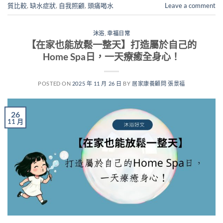
質比較
,
缺水症狀
,
自我照顧
,
頭痛喝水
Leave a comment
沐浴
,
幸福日常
【在家也能放鬆一整天】打造屬於自己的
Home Spa日，一天療癒全身心！
POSTED ON
2025 年 11 月 26 日
BY
居家康養顧問 張景福
26
11 月