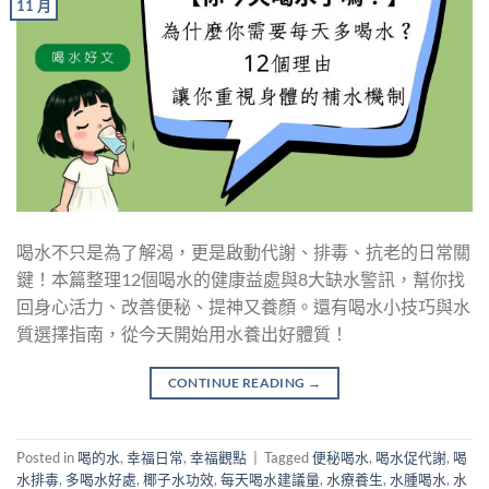
11 月
喝水不只是為了解渴，更是啟動代謝、排毒、抗老的日常關
鍵！本篇整理12個喝水的健康益處與8大缺水警訊，幫你找
回身心活力、改善便秘、提神又養顏。還有喝水小技巧與水
質選擇指南，從今天開始用水養出好體質！
CONTINUE READING
→
Posted in
喝的水
,
幸福日常
,
幸福觀點
|
Tagged
便秘喝水
,
喝水促代謝
,
喝
水排毒
,
多喝水好處
,
椰子水功效
,
每天喝水建議量
,
水療養生
,
水腫喝水
,
水