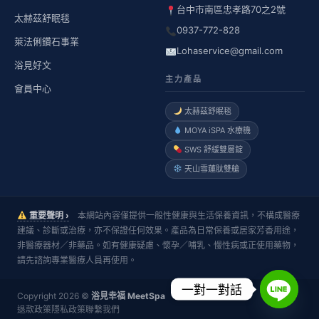
台中市南區忠孝路70之2號
太赫茲舒眠毯
0937-772-828
萊法俐鑽石事業
Lohaservice@gmail.com
浴見好文
主力產品
會員中心
太赫茲舒眠毯
MOYA iSPA 水療機
SWS 舒緩雙層錠
天山雪蓮肽雙艙
重要聲明 ›
本網站內容僅提供一般性健康與生活保養資訊，不構成醫療
建議、診斷或治療，亦不保證任何效果。產品為日常保養或居家芳香用途，
非醫療器材／非藥品。如有健康疑慮、懷孕／哺乳、慢性病或正使用藥物，
請先諮詢專業醫療人員再使用。
一對一對話
Copyright 2026 ©
浴見幸福 MeetSpa
退款政策
隱私政策
聯繫我們