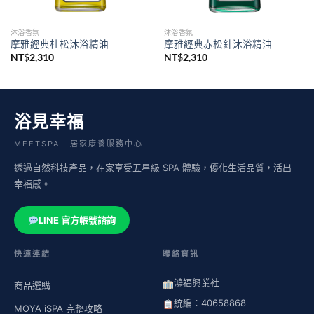
沐浴香氛
沐浴香氛
摩雅經典杜松沐浴精油
摩雅經典赤松針沐浴精油
NT$
2,310
NT$
2,310
浴見幸福
MEETSPA · 居家康養服務中心
透過自然科技產品，在家享受五星級 SPA 體驗，優化生活品質，活出
幸福感。
LINE 官方帳號諮詢
快速連結
聯絡資訊
鴻福興業社
商品選購
統編：40658868
MOYA iSPA 完整攻略