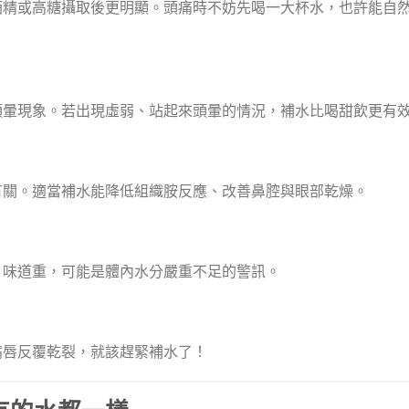
酒精或高糖攝取後更明顯。頭痛時不妨先喝一大杯水，也許能自
頭暈現象。若出現虛弱、站起來頭暈的情況，補水比喝甜飲更有
有關。適當補水能降低組織胺反應、改善鼻腔與眼部乾燥。
、味道重，可能是體內水分嚴重不足的警訊。
嘴唇反覆乾裂，就該趕緊補水了！