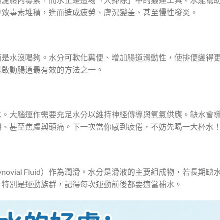
導致毒素堆積，進而造成疲勞、膚況變差、甚至慢性發炎。
而是水沒喝夠。水分可軟化糞便、增加腸道滑動性，使排便變得
是啟動腸道最有效的方法之一。
水。大腦運作需要充足水分以維持神經傳導與氧氣供應。缺水會
穩、甚至焦慮與頭痛。下一次當你感到疲倦，不妨先喝一大杯水
ovial Fluid）作為潤滑。水分是滑液的主要組成物，若長期缺
。特別是運動族群，記得每次運動前後都要適當補水。