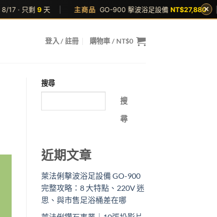
✕
|
主商品
GO-900 擊波浴足設備
NT$27,880
|
加購優惠
S
登入 / 註冊
購物車 /
NT$
0
搜尋
搜
尋
近期文章
萊法俐擊波浴足設備 GO-900
完整攻略：8 大特點、220V 迷
思、與市售足浴桶差在哪
萊法俐鑽石事業｜10張投影片