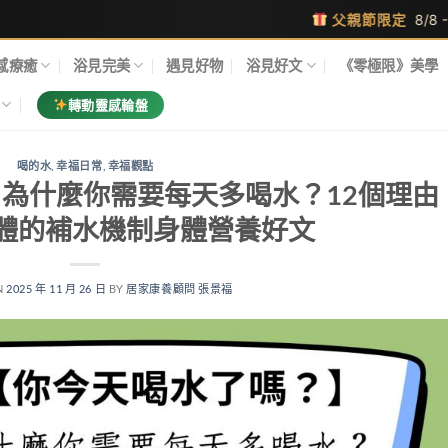
父親節限定
8/8 - 8/17 · 只剩
9
天
感療癒
浴見完美
遇見好物
浴見好文
《零極限》美學
轉動靈感輪盤
喝的水
,
幸福日常
,
幸福觀點
為什麼你需要每天多喝水？12個理由
體的補水機制身體營養好文
N
2025 年 11 月 26 日
BY
居家康養顧問 張景福