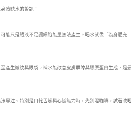
是身體缺水的警訊：
？可能只是體液不足讓細胞能量無法產生。喝水就像「為身體充
甚至產生皺紋與眼袋。補水能改善皮膚屏障與膠原蛋白生成，是
無法專注。特別是口乾舌燥與心慌無力時，先別喝咖啡，試著改