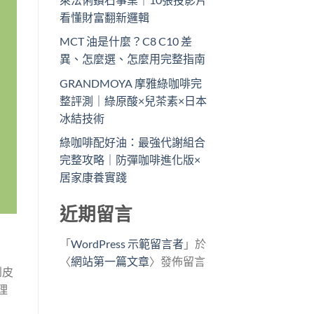
看懂財富翻新邏輯
MCT 油是什麼？C8 C10 差
異、怎麼選、怎麼用完整指南
GRANDMOYA 摩雅綠咖啡完
整評測｜綠原酸×兒茶素×日本
冰結技術
綠咖啡配好油：最強代謝組合
完整攻略｜防彈咖啡進化版×
居家康養實踐
近期留言
「
WordPress 示範留言者
」於
〈
網站第一篇文章
〉發佈留言
到皮
理