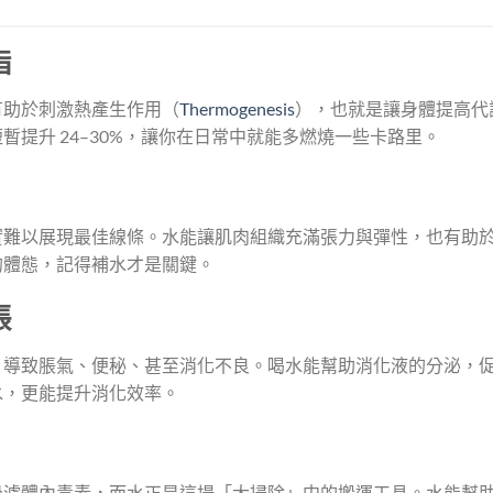
脂
有助於刺激熱產生作用（
Thermogenesis
），也就是讓身體提高代
提升 24–30%，讓你在日常中就能多燃燒一些卡路里。
實難以展現最佳線條。水能讓肌肉組織充滿張力與彈性，也有助
的體態，記得補水才是關鍵。
脹
，導致脹氣、便秘、甚至消化不良。喝水能幫助消化液的分泌，
水，更能提升消化效率。
過濾體內毒素，而水正是這場「大掃除」中的搬運工具。水能幫