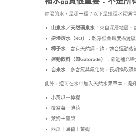
補水品質很重要：不是所
你喝的水，是哪一種？以下是幾種水質選
山泉水／天然礦泉水
：來自深層地層、
逆滲透水（RO）
：乾淨但會過度過濾礦
椰子水
：含有天然鉀、鈉，適合運動後
運動飲料（如Gatorade）
：雖能補充鹽
自來水
：多含氯與氟化物，長期攝取恐
此外，還可在水中加入天然水果草本，提
小黃瓜＋檸檬
覆盆莓＋薄荷
萊姆＋鳳梨
西瓜＋薄荷＋萊姆