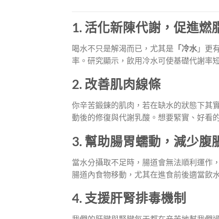
1. 活化新陳代謝，促進燃
喝水不只是解渴而已，尤其是
「冷水
」更
率。研究顯示，飲用冷水可使基礎代謝率短暫
2. 改善肌肉線條
你辛苦鍛鍊的肌肉，若在缺水的狀態下其
動後的修復與代謝乳酸。想要緊實、好看
3. 幫助腸胃蠕動，減少腹
當水分攝取不足時，腸道會無法順利運作
腸道內食物移動，尤其在進食前後適當飲
4. 支援肝腎排毒機制
我們的肝臟與腎臟每天都在辛苦地幫我們