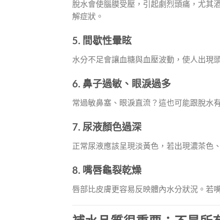
脫水會使腦膜受壓，引起劇烈頭痛，尤其
解症狀。
5. 間歇性暈眩
水分不足會讓血糖與血壓波動，使人出現
6. 鼻子過敏、眼淚過多
常過敏鼻塞、眼淚直流？這也可能跟脫水
7. 尿液顏色過深
正常尿液應該呈現淡黃色，若出現濃茶色
8. 嘴唇龜裂乾燥
唇部比皮膚更容易反映體內水分狀況。若