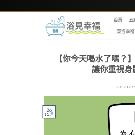
首頁
五
萊浴幸福
【你今天喝水了嗎？】
讓你重視身
POSTED O
26
11 月