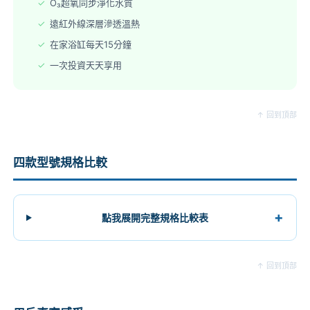
O₃超氧同步淨化水質
遠紅外線深層滲透溫熱
在家浴缸每天15分鐘
一次投資天天享用
↑ 回到頂部
四款型號規格比較
點我展開完整規格比較表
↑ 回到頂部
「第一次用就愛上了！腳放進去那個氣泡感覺真的超讚，整
個腿部緊繃感在15分鐘內就消失了。」