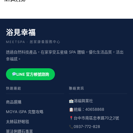
浴見幸福
MEETSPA · 居家康養服務中心
透過自然科技產品，在家享受五星級 SPA 體驗，優化生活品質，活出
幸福感。
LINE 官方帳號諮詢
快速連結
聯絡資訊
鴻福興業社
商品選購
統編：40658868
MOYA iSPA 完整攻略
台中市南區忠孝路70之2號
太赫茲舒眠毯
0937-772-828
萊法俐鑽石事業