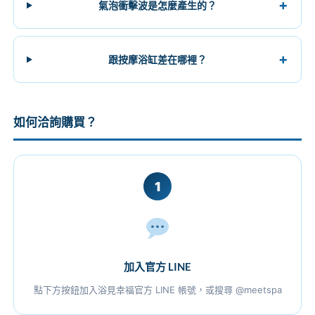
氣泡衝擊波是怎麼產生的？
下，她說比去泡湯還要舒服。」
— 台北，送給媽媽的禮物 陳先生 ★★★★★
跟按摩浴缸差在哪裡？
「睡前泡20分鐘，整個人很快就入睡，以前常常翻來覆去1
小時，現在大概半小時就睡著了。」
— 高雄，失眠困擾者 張小姐 ★★★★★
如何洽詢購買？
「跑步後用iSPA泡腿，隔天幾乎沒有痠痛感，恢復速度真的
快很多。推薦給每個有在運動的人。」
1
— 台中，馬拉松跑者 李先生 ★★★★★
「皮膚變比較好是真的，之前背部容易長痘，泡了一個月之
後明顯少很多，水質淨化功能有感。」
加入官方 LINE
— 新竹，敏感肌膚者 黃小姐 ★★★★★
點下方按鈕加入浴見幸福官方 LINE 帳號，或搜尋 @meetspa