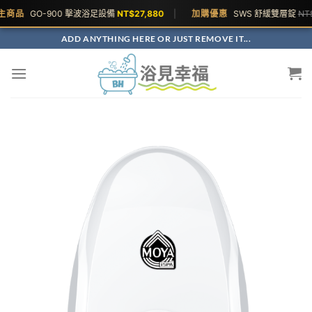
品
GO-900 擊波浴足設備
NT$27,880
|
加購優惠
SWS 舒緩雙層錠
NT$2,0
ADD ANYTHING HERE OR JUST REMOVE IT...