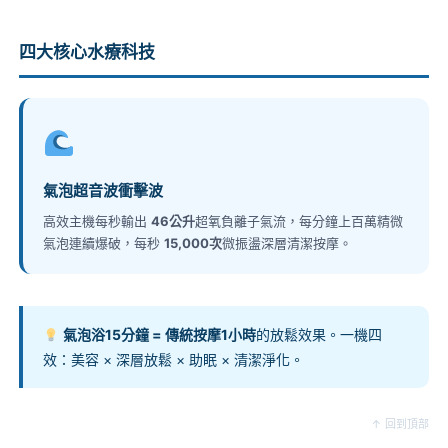
四大核心水療科技
氣泡超音波衝擊波
高效主機每秒輸出
46公升
超氧負離子氣流，每分鐘上百萬精微
氣泡連續爆破，每秒
15,000次
微振盪深層清潔按摩。
氣泡浴15分鐘 = 傳統按摩1小時
的放鬆效果。一機四
效：美容 × 深層放鬆 × 助眠 × 清潔淨化。
↑ 回到頂部