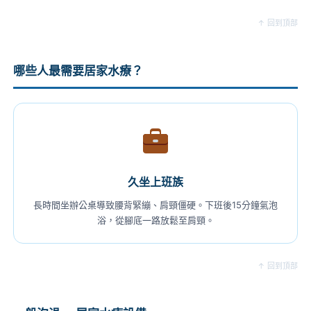
↑ 回到頂部
哪些人最需要居家水療？
久坐上班族
長時間坐辦公桌導致腰背緊繃、肩頸僵硬。下班後15分鐘氣泡
浴，從腳底一路放鬆至肩頸。
↑ 回到頂部