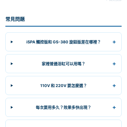
快很多。推薦給每個有在運動的人。」
— 台中，馬拉松跑者 李先生 ★★★★★
常見問題
「皮膚變比較好是真的，之前背部容易長痘，泡了一個月之
後明顯少很多，水質淨化功能有感。」
— 新竹，敏感肌膚者 黃小姐 ★★★★★
iSPA 觸控版和 GS-380 旋鈕版差在哪裡？
「第一次用就愛上了！腳放進去那個氣泡感覺真的超讚，整
家裡普通浴缸可以用嗎？
個腿部緊繃感在15分鐘內就消失了。」
— 台中，上班族 林小姐 ★★★★★
110V 和 220V 要怎麼選？
「以前每個月要花2000元去SPA館，現在在家就能享受，半
年就回本了。而且想用就用，超方便。」
每次要用多久？效果多快出現？
— 新北，家庭主婦 王太太 ★★★★★
「我媽有膝蓋不舒服，外出不方便，這台讓她每天都能泡一