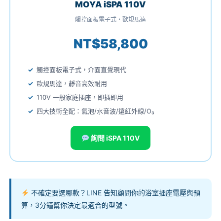
MOYA iSPA 110V
觸控面板電子式・歐規馬達
NT$58,800
觸控面板電子式，介面直覺現代
歐規馬達，靜音高效耐用
110V 一般家庭插座，即插即用
四大技術全配：氣泡/水音波/遠紅外線/O₃
詢問 iSPA 110V
不確定要選哪款？LINE 告知顧問你的浴室插座電壓與預
算，3分鐘幫你決定最適合的型號。