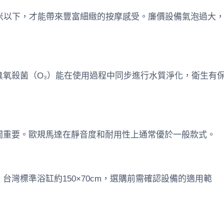
微米以下，才能帶來豐富細緻的按摩感受。廉價設備氣泡過大
臭氧殺菌（O₃）能在使用過程中同步進行水質淨化，衛生有
關重要。歐規馬達在靜音度和耐用性上通常優於一般款式。
台灣標準浴缸約150×70cm，選購前需確認設備的適用範