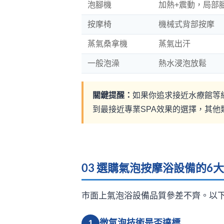
泡腳機
加熱+震動，局部
按摩椅
機械式背部按摩
蒸氣桑拿機
蒸氣出汗
一般泡澡
熱水浸泡放鬆
關鍵提醒：
如果你追求接近水療館等級
到最接近專業SPA效果的選擇，其
03 選購氣泡按摩浴設備的6
市面上氣泡浴設備品質參差不齊。以
微氣泡技術是否達標
1