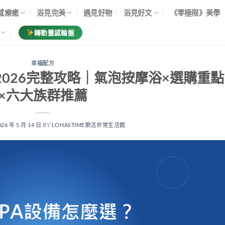
感療癒
浴見完美
遇見好物
浴見好文
《零極限》美學
轉動靈感輪盤
幸福配方
2026完整攻略｜氣泡按摩浴×選購重點
×六大族群推薦
026 年 5 月 14 日
BY
LOHASTIME樂活非常生活館