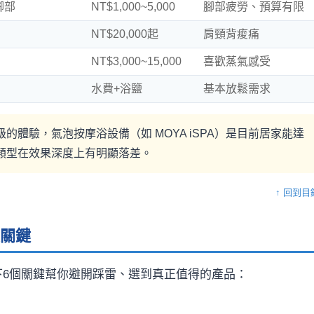
腳部
NT$1,000~5,000
腳部疲勞、預算有限
NT$20,000起
肩頸背痠痛
NT$3,000~15,000
喜歡蒸氣感受
水費+浴鹽
基本放鬆需求
的體驗，氣泡按摩浴設備（如 MOYA iSPA）是目前居家能達
他類型在效果深度上有明顯落差。
↑ 回到目
大關鍵
下6個關鍵幫你避開踩雷、選到真正值得的產品：