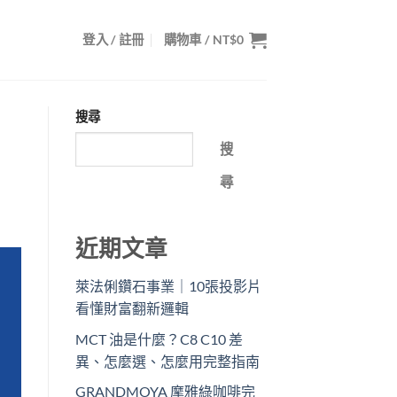
登入 / 註冊
購物車 /
NT$
0
搜尋
搜
尋
近期文章
萊法俐鑽石事業｜10張投影片
看懂財富翻新邏輯
MCT 油是什麼？C8 C10 差
異、怎麼選、怎麼用完整指南
GRANDMOYA 摩雅綠咖啡完