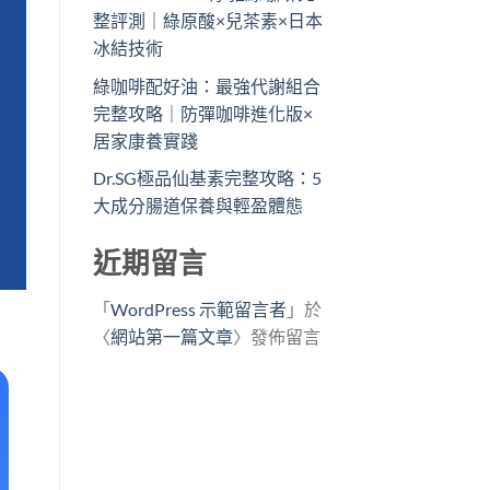
整評測｜綠原酸×兒茶素×日本
冰結技術
綠咖啡配好油：最強代謝組合
完整攻略｜防彈咖啡進化版×
居家康養實踐
Dr.SG極品仙基素完整攻略：5
大成分腸道保養與輕盈體態
近期留言
「
WordPress 示範留言者
」於
〈
網站第一篇文章
〉發佈留言