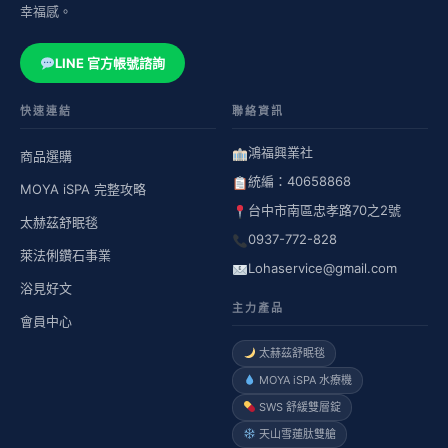
幸福感。
LINE 官方帳號諮詢
快速連結
聯絡資訊
鴻福興業社
商品選購
統編：40658868
MOYA iSPA 完整攻略
台中市南區忠孝路70之2號
太赫茲舒眠毯
0937-772-828
萊法俐鑽石事業
Lohaservice@gmail.com
浴見好文
主力產品
會員中心
太赫茲舒眠毯
MOYA iSPA 水療機
SWS 舒緩雙層錠
天山雪蓮肽雙艙