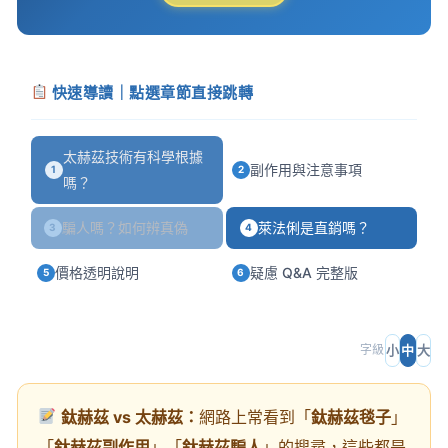
快速導讀｜點選章節直接跳轉
太赫茲技術有科學根據
副作用與注意事項
1
2
嗎？
騙人嗎？如何辨真偽
萊法俐是直銷嗎？
3
4
價格透明說明
疑慮 Q&A 完整版
5
6
小
中
大
字級
鈦赫茲 vs 太赫茲：
網路上常看到「
鈦赫茲毯子
」
「
鈦赫茲副作用
」「
鈦赫茲騙人
」的搜尋，這些都是