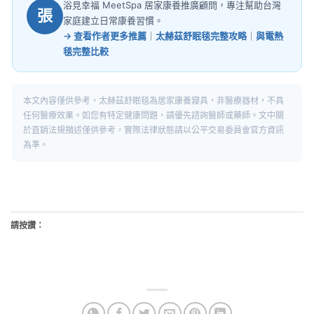
浴見幸福 MeetSpa 居家康養推廣顧問，專注幫助台灣
張
家庭建立日常康養習慣。
→ 查看作者更多推薦
｜
太赫茲舒眠毯完整攻略
｜
與電熱
毯完整比較
本文內容僅供參考，太赫茲舒眠毯為居家康養寢具，非醫療器材，不具
任何醫療效果。如您有特定健康問題，請優先諮詢醫師或藥師。文中關
於直銷法規描述僅供參考，實際法律狀態請以公平交易委員會官方資訊
為準。
請按讚：