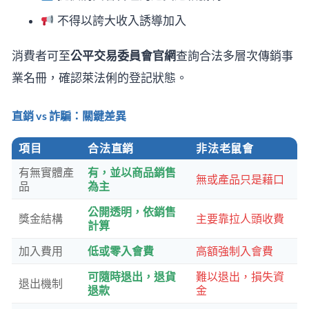
不得以誇大收入誘導加入
消費者可至
公平交易委員會官網
查詢合法多層次傳銷事
業名冊，確認萊法俐的登記狀態。
直銷 vs 詐騙：關鍵差異
項目
合法直銷
非法老鼠會
有無實體產
有，並以商品銷售
無或產品只是藉口
品
為主
公開透明，依銷售
獎金結構
主要靠拉人頭收費
計算
加入費用
低或零入會費
高額強制入會費
可隨時退出，退貨
難以退出，損失資
退出機制
退款
金