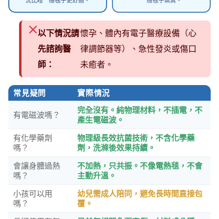
況比睡一般毯子更舒適。
一般毯子無異。
以下情況請
懷孕、體內有電子醫療設備（心
先諮詢醫
律調節器等）、急性發炎或傷口
師：
未癒者。
常見疑問
實際情況
完全沒有。純物理材料，不插電，不
有電磁波嗎？
產生電磁波。
有化學藥劑
物理級長效抗菌技術，不含化學藥
嗎？
劑，洗滌後效果持續。
會讓身體過熱
不加熱，只共振。不像電熱毯，不會
嗎？
主動升溫。
小孩可以用
幼兒需成人陪同，避免長時間直接包
嗎？
覆。