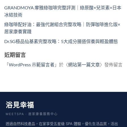
GRANDMOYA 摩雅綠咖啡完整評測｜綠原酸×兒茶素×日本
冰結技術
綠咖啡配好油：最強代謝組合完整攻略｜防彈咖啡進化版×
居家康養實踐
Dr.SG極品仙基素完整攻略：5大成分腸道保養與輕盈體態
近期留言
「
WordPress 示範留言者
」於〈
網站第一篇文章
〉發佈留言
浴見幸福
MEETSPA · 居家康養服務中心
透過自然科技產品，在家享受五星級 SPA 體驗，優化生活品質，活出