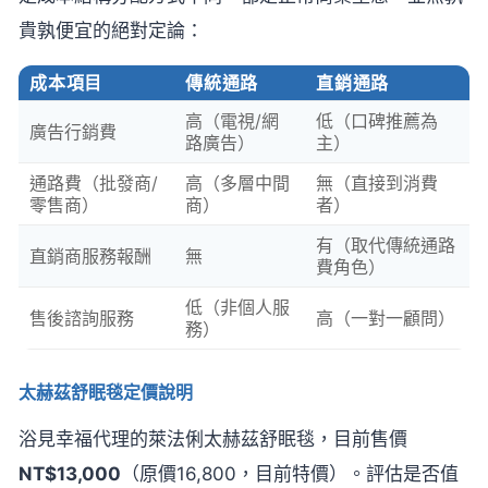
貴孰便宜的絕對定論：
成本項目
傳統通路
直銷通路
高（電視/網
低（口碑推薦為
廣告行銷費
路廣告）
主）
通路費（批發商/
高（多層中間
無（直接到消費
零售商）
商）
者）
有（取代傳統通路
直銷商服務報酬
無
費角色）
低（非個人服
售後諮詢服務
高（一對一顧問）
務）
太赫茲舒眠毯定價說明
浴見幸福代理的萊法俐太赫茲舒眠毯，目前售價
NT$13,000
（原價16,800，目前特價）。評估是否值